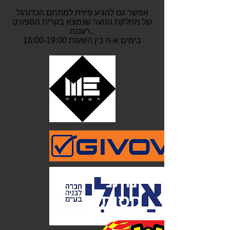
אפשר גם להגיע פיזית למתחם הכדורגל
של מחלקת הנוער שנמצא בקרית הספורט
,רעננה.
בימים א-ה בין השעות 16:00-19:00
נותני
חסות