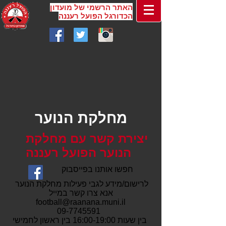
האתר הרשמי של מועדון
הכדורגל הפועל רעננה
מחלקת הנוער
יצירת קשר עם מחלקת
הנוער הפועל רעננה
חפשו אותנו בפייסבוק
לרישום/מידע לגבי פעילות מחלקת הנוער
אנא צרו קשר במייל
football@raanana.muni.il
09-7745591
בין שעות 16:00-19:00 בין ראשון לחמישי