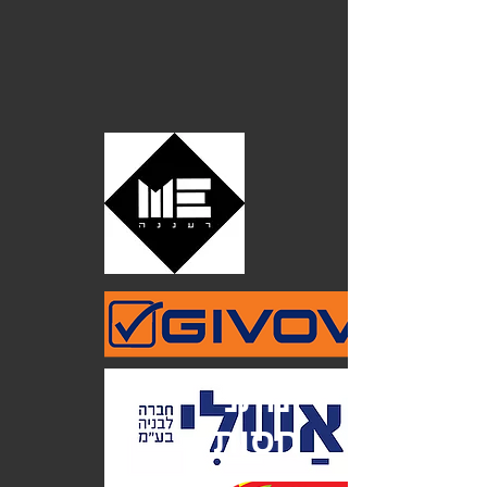
נותני
חסות